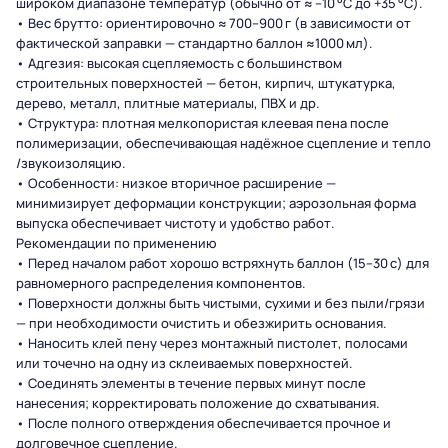
широком диапазоне температур (обычно от ≈ –10 °C до +35 °C).
• Вес брутто: ориентировочно ≈ 700–900 г (в зависимости от
фактической заправки — стандартно баллон ≈1000 мл).
• Адгезия: высокая сцепляемость с большинством
строительных поверхностей — бетон, кирпич, штукатурка,
дерево, металл, плитные материалы, ПВХ и др.
• Структура: плотная мелкопористая клеевая пена после
полимеризации, обеспечивающая надёжное сцепление и тепло
/звукоизоляцию.
• Особенности: низкое вторичное расширение —
минимизирует деформации конструкции; аэрозольная форма
выпуска обеспечивает чистоту и удобство работ.
Рекомендации по применению
• Перед началом работ хорошо встряхнуть баллон (15–30 с) для
равномерного распределения компонентов.
• Поверхности должны быть чистыми, сухими и без пыли/грязи
— при необходимости очистить и обезжирить основания.
• Наносить клей пену через монтажный пистолет, полосами
или точечно на одну из склеиваемых поверхностей.
• Соединять элементы в течение первых минут после
нанесения; корректировать положение до схватывания.
• После полного отверждения обеспечивается прочное и
долговечное сцепление.