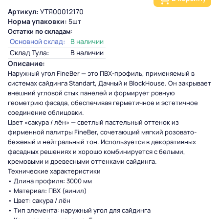
Артикул:
УТЯ00012170
Норма упаковки:
5шт
Остатки по складам:
Основной склад:
В наличии
Склад Тула:
В наличии
Описание:
Наружный угол FineBer — это ПВХ-профиль, применяемый в
системах сайдинга Standart, Дачный и BlockHouse. Он закрывает
внешний угловой стык панелей и формирует ровную
геометрию фасада, обеспечивая герметичное и эстетичное
соединение облицовки.
Цвет «сакура / лён» — светлый пастельный оттенок из
фирменной палитры FineBer, сочетающий мягкий розовато-
бежевый и нейтральный тон. Используется в декоративных
фасадных решениях и хорошо комбинируется с белыми,
кремовыми и древесными оттенками сайдинга.
Технические характеристики
• Длина профиля: 3000 мм
• Материал: ПВХ (винил)
• Цвет: сакура / лён
• Тип элемента: наружный угол для сайдинга