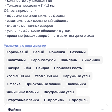
• Количество в упаковке: 5 шт.
• Толщина профиля: ≈ 1,1–1,2 мм
Область применения
• оформление внешних углов фасада
• защита угловых соединений сайдинга
• скрытие монтажных зазоров
• усиление жёсткости облицовки в углах
• придание фасаду завершённого архитектурного вида
Уведомить о поступлении
Коричневый
Белый
Ромашка
Бежевый
Салатовый
Серо-голубой
Шампань
Лимонник
Сакура
Лён
Сандал
Слоновая кость
Угол 3000 мм
Угол 3050 мм
Наружные углы
J-фаска
Приоконные планки
Наличники
Финишные планки
Внутренние углы
Стартовые планки
H-профиль
L-профиль
Файлы