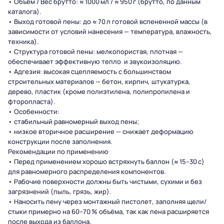
• Объём / Вес брутто: ≈ 1000 мл / ≈ 950 г (брутто, по данным
каталога).
• Выход готовой пены: до ≈ 70 л готовой вспененной массы (в
зависимости от условий нанесения — температура, влажность,
техника).
• Структура готовой пены: мелкопористая, плотная —
обеспечивает эффективную тепло и звукоизоляцию.
• Адгезия: высокая сцепляемость с большинством
строительных материалов — бетон, кирпич, штукатурка,
дерево, пластик (кроме полиэтилена, полипропилена и
фторопласта).
• Особенности:
• стабильный равномерный выход пены;
• низкое вторичное расширение — снижает деформацию
конструкции после заполнения.
Рекомендации по применению
• Перед применением хорошо встряхнуть баллон (≈ 15–30 с)
для равномерного распределения компонентов.
• Рабочие поверхности должны быть чистыми, сухими и без
загрязнений (пыль, грязь, жир).
• Наносить пену через монтажный пистолет, заполняя щели/
стыки примерно на 60–70 % объёма, так как пена расширяется
после выхода из баллона.