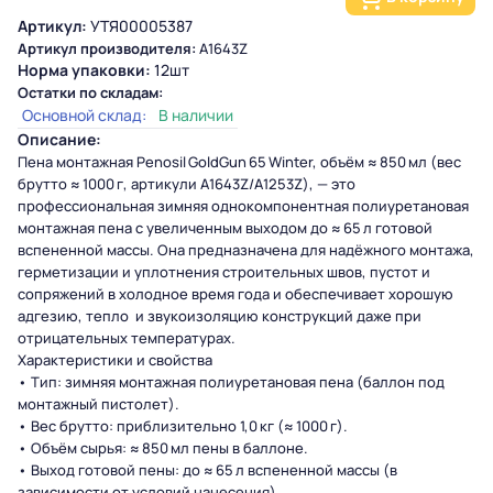
Артикул:
УТЯ00005387
Артикул производителя:
А1643Z
Норма упаковки:
12шт
Остатки по складам:
Основной склад:
В наличии
Описание:
Пена монтажная Penosil GoldGun 65 Winter, объём ≈ 850 мл (вес
брутто ≈ 1000 г, артикули A1643Z/A1253Z), — это
профессиональная зимняя однокомпонентная полиуретановая
монтажная пена с увеличенным выходом до ≈ 65 л готовой
вспененной массы. Она предназначена для надёжного монтажа,
герметизации и уплотнения строительных швов, пустот и
сопряжений в холодное время года и обеспечивает хорошую
адгезию, тепло и звукоизоляцию конструкций даже при
отрицательных температурах.
Характеристики и свойства
• Тип: зимняя монтажная полиуретановая пена (баллон под
монтажный пистолет).
• Вес брутто: приблизительно 1,0 кг (≈ 1000 г).
• Объём сырья: ≈ 850 мл пены в баллоне.
• Выход готовой пены: до ≈ 65 л вспененной массы (в
зависимости от условий нанесения).