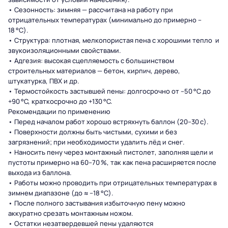
• Сезонность: зимняя — рассчитана на работу при
отрицательных температурах (минимально до примерно –
18 °C).
• Структура: плотная, мелкопористая пена с хорошими тепло и
звукоизоляционными свойствами.
• Адгезия: высокая сцепляемость с большинством
строительных материалов — бетон, кирпич, дерево,
штукатурка, ПВХ и др.
• Термостойкость застывшей пены: долгосрочно от –50 °C до
+90 °C, краткосрочно до +130 °C.
Рекомендации по применению
• Перед началом работ хорошо встряхнуть баллон (20–30 с).
• Поверхности должны быть чистыми, сухими и без
загрязнений; при необходимости удалить лёд и снег.
• Наносить пену через монтажный пистолет, заполняя щели и
пустоты примерно на 60–70 %, так как пена расширяется после
выхода из баллона.
• Работы можно проводить при отрицательных температурах в
зимнем диапазоне (до ≈ –18 °C).
• После полного застывания избыточную пену можно
аккуратно срезать монтажным ножом.
• Остатки незатвердевшей пены удаляются