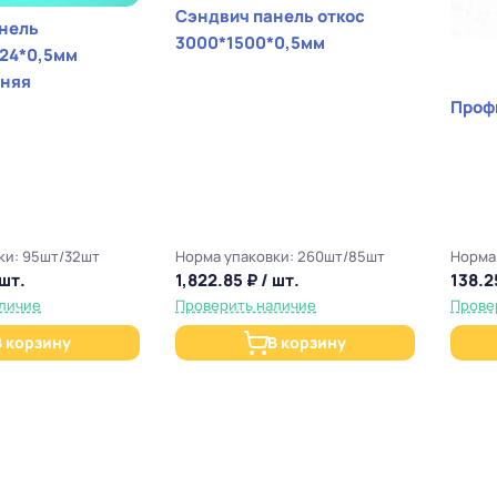
Сэндвич панель откос
нель
3000*1500*0,5мм
24*0,5мм
нняя
Проф
ки: 95шт/32шт
Норма упаковки: 260шт/85шт
Норма
 шт.
1,822.85 ₽ / шт.
138.2
личие
Проверить наличие
Прове
В корзину
В корзину