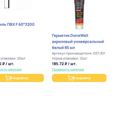
иль ПВХ F 60*3200
Герметик DoneWell
акриловый универсальный
белый 85 мл
Артикул производителя: DST-301
 упаковки: 20шт
Норма упаковки: 12шт
5 ₽ / шт.
185.72 ₽ / шт.
рить наличие
Проверить наличие
В корзину
В корзину