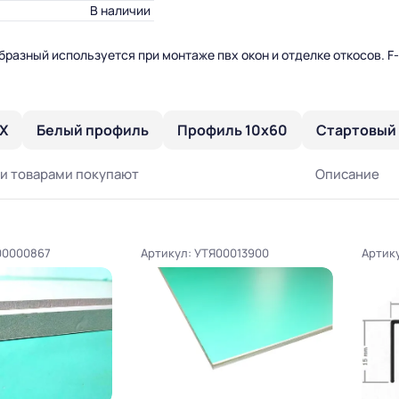
В наличии
образный используется при монтаже пвх окон и отделке откосов. 
Х
Белый профиль
Профиль 10х60
Стартовый 
и товарами покупают
Описание
00000867
Артикул: УТЯ00013900
Артик