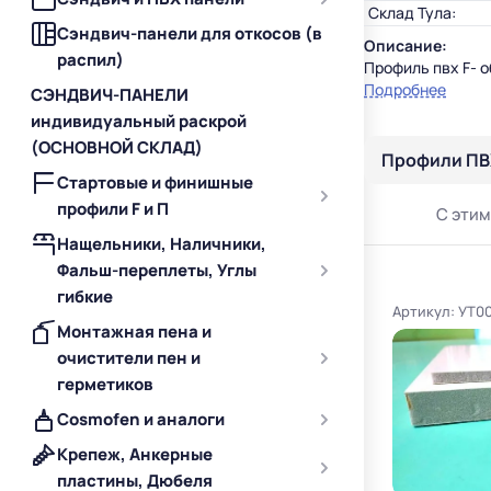
Склад Тула:
Сэндвич-панели для откосов (в
Описание:
распил)
Профиль пвх F- 
Подробнее
СЭНДВИЧ-ПАНЕЛИ
индивидуальный раскрой
(ОСНОВНОЙ СКЛАД)
Профили ПВ
Стартовые и финишные
профили F и П
С этим
Нащельники, Наличники,
Фальш-переплеты, Углы
гибкие
Артикул: УТ0
Монтажная пена и
очистители пен и
герметиков
Cosmofen и аналоги
Крепеж, Анкерные
пластины, Дюбеля