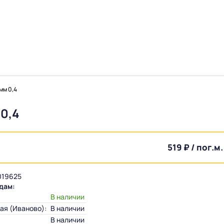
мм 0,4
0,4
519 ₽ / пог.м.
19625
дам:
:
В наличии
ая (Иваново):
В наличии
В наличии