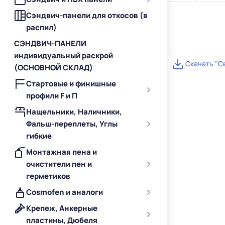
Сэндвич-панели для откосов (в
распил)
СЭНДВИЧ-ПАНЕЛИ
индивидуальный раскрой
Скачать "С
(ОСНОВНОЙ СКЛАД)
Стартовые и финишные
профили F и П
Нащельники, Наличники,
Фальш-переплеты, Углы
гибкие
Монтажная пена и
очистители пен и
герметиков
Cosmofen и аналоги
Крепеж, Анкерные
пластины, Дюбеля