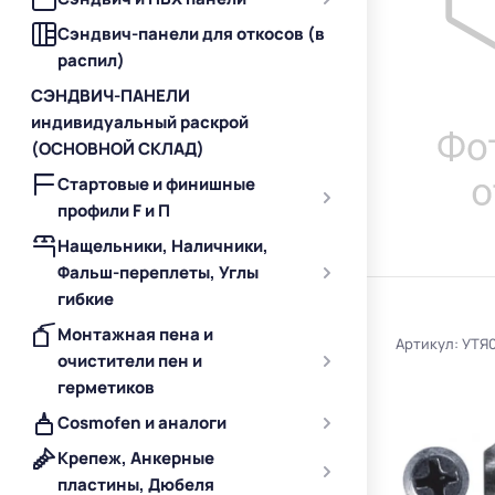
Сэндвич-панели для откосов (в
распил)
СЭНДВИЧ-ПАНЕЛИ
индивидуальный раскрой
(ОСНОВНОЙ СКЛАД)
Стартовые и финишные
профили F и П
Нащельники, Наличники,
Фальш-переплеты, Углы
гибкие
Монтажная пена и
Артикул: УТЯ
очистители пен и
герметиков
Cosmofen и аналоги
Крепеж, Анкерные
пластины, Дюбеля