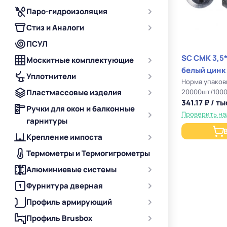
Паро-гидроизоляция
Стиз и Аналоги
ПСУЛ
SC СМК 3,5
Москитные комплектующие
белый цинк
Уплотнители
Норма упаков
Пластмассовые изделия
20000шт/100
341.17 ₽ / ты
Ручки для окон и балконные
Проверить на
гарнитуры
Крепление импоста
Термометры и Термогигрометры
Алюминиевые системы
Фурнитура дверная
Профиль армирующий
Профиль Brusbox