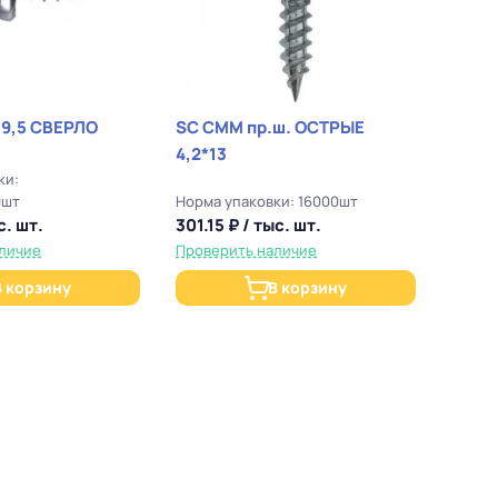
*9,5 СВЕРЛО
SC СММ пр.ш. ОСТРЫЕ
4,2*13
ки:
0шт
Норма упаковки: 16000шт
с. шт.
301.15 ₽ / тыс. шт.
личие
Проверить наличие
В корзину
В корзину