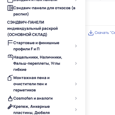
Сэндвич-панели для откосов (в
распил)
СЭНДВИЧ-ПАНЕЛИ
индивидуальный раскрой
Скачать "С
(ОСНОВНОЙ СКЛАД)
Стартовые и финишные
профили F и П
Нащельники, Наличники,
Фальш-переплеты, Углы
гибкие
Монтажная пена и
очистители пен и
герметиков
Cosmofen и аналоги
Крепеж, Анкерные
пластины, Дюбеля