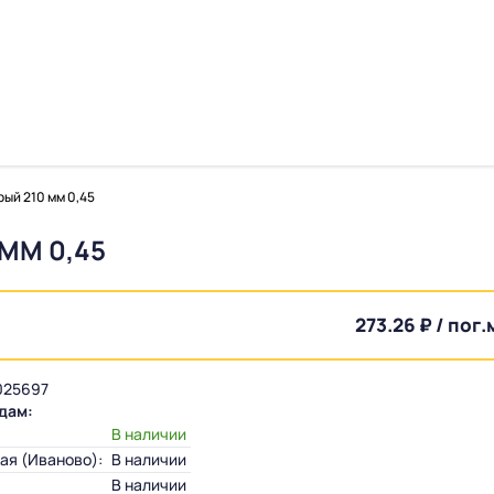
ый 210 мм 0,45
ММ 0,45
273.26 ₽ / пог.
25697
дам:
:
В наличии
ая (Иваново):
В наличии
В наличии